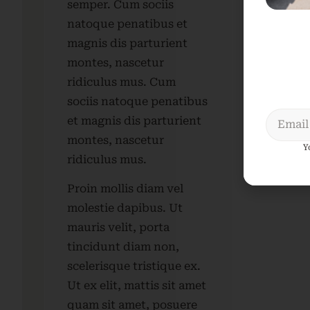
semper. Cum sociis
natoque penatibus et
magnis dis parturient
montes, nascetur
ridiculus mus. Cum
sociis natoque penatibus
et magnis dis parturient
montes, nascetur
Y
ridiculus mus.
Proin mollis diam vel
molestie dapibus. Ut
mauris velit, porta
tincidunt diam non,
scelerisque tristique ex.
Ut ex elit, mattis sit amet
quam sit amet, posuere