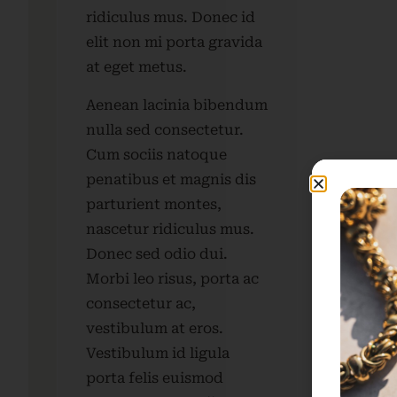
ridiculus mus. Donec id
elit non mi porta gravida
at eget metus.
Aenean lacinia bibendum
nulla sed consectetur.
Cum sociis natoque
penatibus et magnis dis
parturient montes,
nascetur ridiculus mus.
Donec sed odio dui.
Morbi leo risus, porta ac
consectetur ac,
vestibulum at eros.
Vestibulum id ligula
porta felis euismod